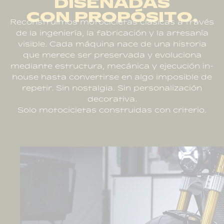
DISEÑADAS
CON PROPÓSITO.
Reconstruimos motocicletas clásicas a través
Así es nuestro proceso de
de la ingeniería, la fabricación y la artesanía
personalización de motos
visible. Cada máquina nace de una historia
que merece ser preservada y evoluciona
mediante estructura, mecánica y ejecución in-
house hasta convertirse en algo imposible de
repetir. Sin nostalgia. Sin personalización
decorativa.
Solo motocicletas construidas con criterio.
Por qué confiar en Bolt para
personalizar tu moto