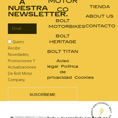
MOTOR
A
TIENDA
NUESTRA
CO
NEWSLETTER.
ABOUT US
BOLT
CONTACTO
MOTORBIKES
BOLT
HERITAGE
Quiero
Recibir
BOLT TITAN
Novedades,
Aviso
Promociones Y
legal
Política
Actualizaciones
de
De Bolt Motor
privacidad
Cookies
Company.
SUSCRÍBEME
CONTACT BOLT · CONTACT BOLT · CONTACT BOLT ·
English